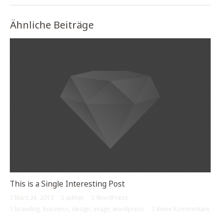
Ähnliche Beiträge
This is a Single Interesting Post
März 24, 2013
admin
WordPress
branding
,
business
,
design
,
image
,
wordpress
Keine Kommentare